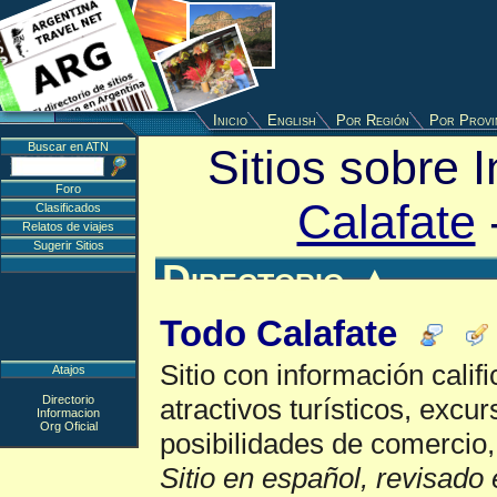
Inicio
English
Por Región
Por Provi
Buscar en ATN
Sitios sobre 
Foro
Calafate
Clasificados
Relatos de viajes
Sugerir Sitios
Directorio
▲
Todo Calafate
Sitio con información calif
Atajos
Directorio
atractivos turísticos, excur
Informacion
Org Oficial
posibilidades de comercio,
Sitio en español, revisado 