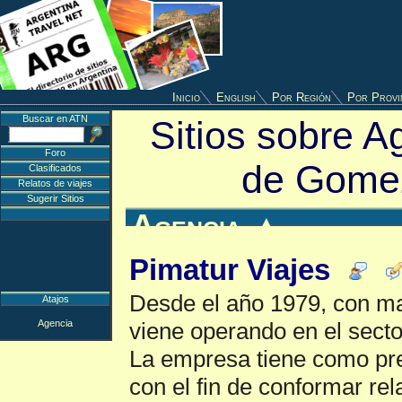
Inicio
English
Por Región
Por Provi
Buscar en ATN
Sitios sobre 
Foro
de Gome
Clasificados
Relatos de viajes
Sugerir Sitios
Agencia
▲
Pimatur Viajes
Desde el año 1979, con ma
Atajos
Agencia
viene operando en el sect
La empresa tiene como pre
con el fin de conformar re