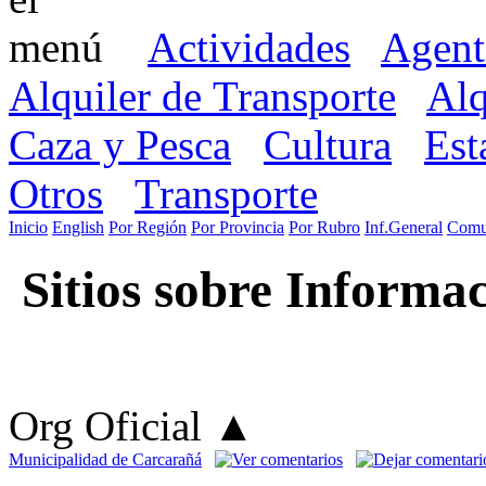
Actividades
Agent
Alquiler de Transporte
Alq
Caza y Pesca
Cultura
Est
Otros
Transporte
Inicio
English
Por Región
Por Provincia
Por Rubro
Inf.General
Comu
Sitios sobre Informa
Org Oficial
▲
Municipalidad de Carcarañá