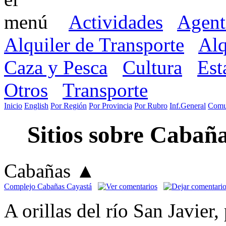
Actividades
Agent
Alquiler de Transporte
Alq
Caza y Pesca
Cultura
Est
Otros
Transporte
Inicio
English
Por Región
Por Provincia
Por Rubro
Inf.General
Comu
Sitios sobre Cabañ
Cabañas
▲
Complejo Cabañas Cayastá
A orillas del río San Javie