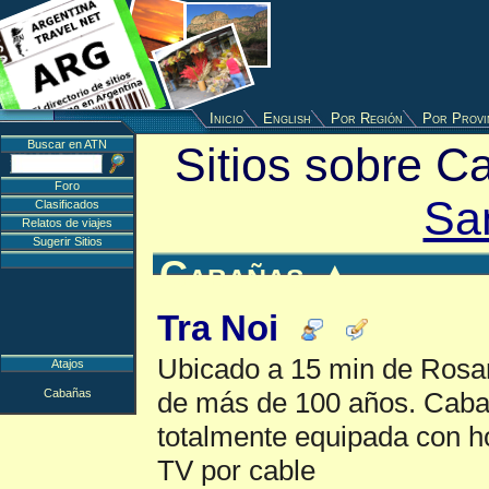
Inicio
English
Por Región
Por Provi
Buscar en ATN
Sitios sobre C
Foro
Sa
Clasificados
Relatos de viajes
Sugerir Sitios
Cabañas
▲
Tra Noi
Ubicado a 15 min de Rosar
Atajos
Cabañas
de más de 100 años. Cabañ
totalmente equipada con ho
TV por cable