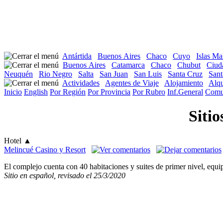
Antártida
Buenos Aires
Chaco
Cuyo
Islas Ma
Buenos Aires
Catamarca
Chaco
Chubut
Ciud
Neuquén
Rio Negro
Salta
San Juan
San Luis
Santa Cruz
Sant
Actividades
Agentes de Viaje
Alojamiento
Alqu
Inicio
English
Por Región
Por Provincia
Por Rubro
Inf.General
Comu
Sitio
Hotel
▲
Melincué Casino y Resort
El complejo cuenta con 40 habitaciones y suites de primer nivel, equi
Sitio en español, revisado el 25/3/2020