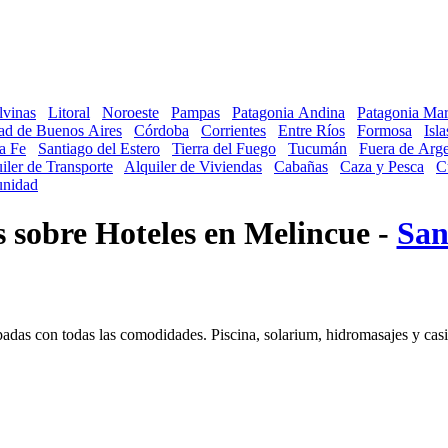
lvinas
Litoral
Noroeste
Pampas
Patagonia Andina
Patagonia Mar
ad de Buenos Aires
Córdoba
Corrientes
Entre Ríos
Formosa
Isl
a Fe
Santiago del Estero
Tierra del Fuego
Tucumán
Fuera de Arge
iler de Transporte
Alquiler de Viviendas
Cabañas
Caza y Pesca
C
nidad
s sobre Hoteles en Melincue -
San
padas con todas las comodidades. Piscina, solarium, hidromasajes y cas