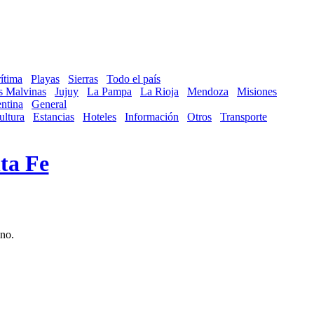
ítima
Playas
Sierras
Todo el país
as Malvinas
Jujuy
La Pampa
La Rioja
Mendoza
Misiones
ntina
General
ultura
Estancias
Hoteles
Información
Otros
Transporte
ta Fe
ino.