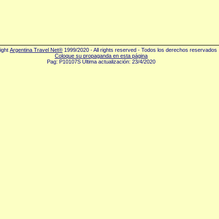
ight
Argentina Travel Net®
1999/2020 - All rights reserved - Todos los derechos reservados
Coloque su propaganda en esta página
Pag: P10107S Última actualización: 23/4/2020