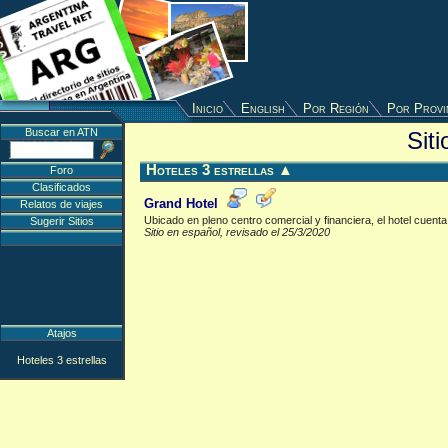
Inicio
English
Por Región
Por Provi
Buscar en ATN
Sit
Hoteles 3 estrellas
▲
Foro
Clasificados
Grand Hotel
Relatos de viajes
Ubicado en pleno centro comercial y financiera, el hotel cuent
Sugerir Sitios
Sitio en español, revisado el 25/3/2020
Atajos
Hoteles 3 estrellas