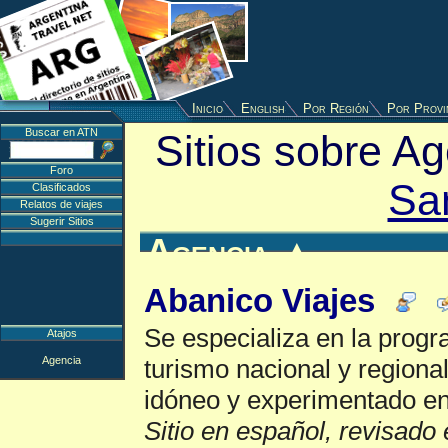
Inicio
English
Por Región
Por Provi
Buscar en ATN
Sitios sobre A
Foro
Sa
Clasificados
Relatos de viajes
Sugerir Sitios
Agencia
▲
Abanico Viajes
Se especializa en la prog
Atajos
Agencia
turismo nacional y regiona
idóneo y experimentado en
Sitio en español, revisado 