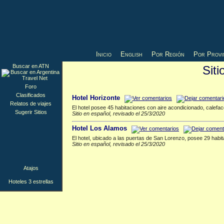
Inicio
English
Por Región
Por Provi
Buscar en ATN
Sit
Hoteles 3 estrellas
▲
Foro
Clasificados
Hotel Horizonte
Relatos de viajes
El hotel posee 45 habitaciones con aire acondicionado, calefac
Sugerir Sitios
Sitio en español, revisado el 25/3/2020
Hotel Los Alamos
El hotel, ubicado a las puertas de San Lorenzo, posee 29 habit
Sitio en español, revisado el 25/3/2020
Atajos
Hoteles 3 estrellas