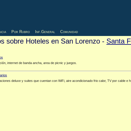
ncia
Por Rubro
Inf.General
Comunidad
ios sobre Hoteles en San Lorenzo -
Santa 
ción, internet de banda ancha, area de picnic y juegos.
aciones deluxe y suites que cuentan con WiFi, aire acondicionado frio calor, TV por cable e h