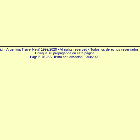
ight
Argentina Travel Net®
1999/2020 - All rights reserved - Todos los derechos reservados
Coloque su propaganda en esta página
Pag: P10123S Última actualización: 23/4/2020