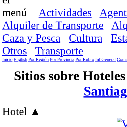
Actividades
Agent
Alquiler de Transporte
Alq
Caza y Pesca
Cultura
Est
Otros
Transporte
Inicio
English
Por Región
Por Provincia
Por Rubro
Inf.General
Comu
Sitios sobre Hoteles
Santiag
Hotel
▲