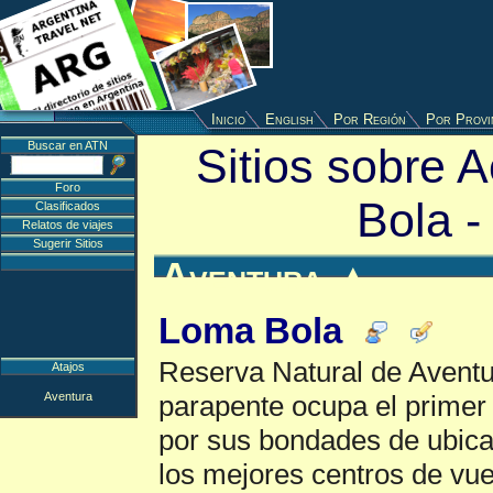
Inicio
English
Por Región
Por Provi
Buscar en ATN
Sitios sobre 
Foro
Bola 
Clasificados
Relatos de viajes
Sugerir Sitios
Aventura
▲
Loma Bola
Reserva Natural de Aventur
Atajos
Aventura
parapente ocupa el primer 
por sus bondades de ubicac
los mejores centros de vu