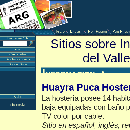
Inicio
English
Por Región
Por Provi
Buscar en ATN
Sitios sobre I
Foro
del Vall
Clasificados
Relatos de viajes
Sugerir Sitios
Informacion
▲
Huayra Puca Hoste
La hostería posee 14 habit
Atajos
Informacion
baja equipadas con baño pr
TV color por cable.
Sitio en español, inglés, r