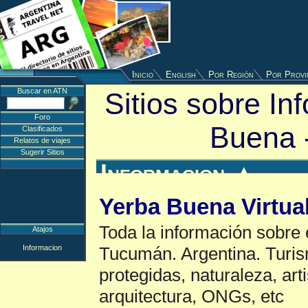
Inicio
English
Por Región
Por Provi
Buscar en ATN
Sitios sobre In
Foro
Buena 
Clasificados
Relatos de viajes
Sugerir Sitios
Informacion
▲
Yerba Buena Virtua
Toda la información sobre 
Atajos
Informacion
Tucumán. Argentina. Turis
protegidas, naturaleza, arti
arquitectura, ONGs, etc