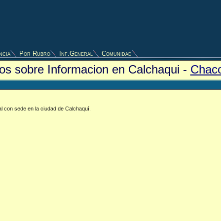
ncia
Por Rubro
Inf.General
Comunidad
ios sobre Informacion en Calchaqui -
Chac
al con sede en la ciudad de Calchaquí.