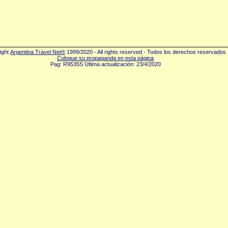
ight
Argentina Travel Net®
1999/2020 - All rights reserved - Todos los derechos reservados
Coloque su propaganda en esta página
Pag: R9535S Última actualización: 23/4/2020