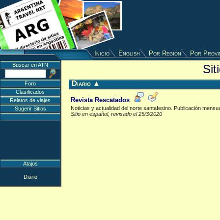
Inicio
English
Por Región
Por Provi
Buscar en ATN
Sit
Diario
▲
Foro
Clasificados
Revista Rescatados
Relatos de viajes
Noticias y actualidad del norte santafesino. Publicación mensu
Sugerir Sitios
Sitio en español, revisado el 25/3/2020
Atajos
Diario