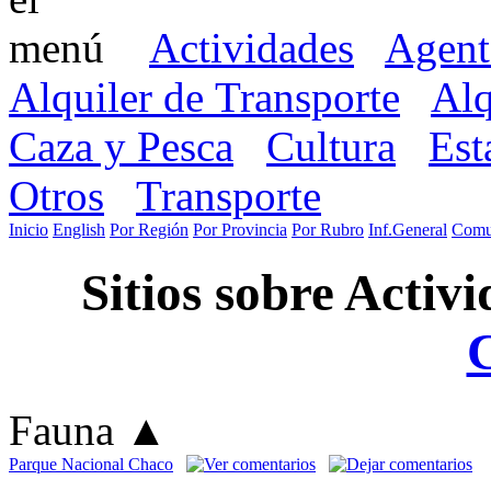
Actividades
Agent
Alquiler de Transporte
Alq
Caza y Pesca
Cultura
Est
Otros
Transporte
Inicio
English
Por Región
Por Provincia
Por Rubro
Inf.General
Comu
Sitios sobre Activ
Fauna
▲
Parque Nacional Chaco