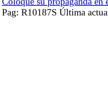
Coloque su propaganda en e
Pag: R10187S Última actua