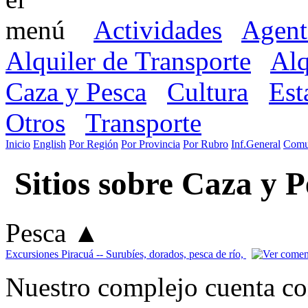
Actividades
Agent
Alquiler de Transporte
Alq
Caza y Pesca
Cultura
Est
Otros
Transporte
Inicio
English
Por Región
Por Provincia
Por Rubro
Inf.General
Comu
Sitios sobre Caza y P
Pesca
▲
Excursiones Piracuá -- Surubíes, dorados, pesca de río,
Nuestro complejo cuenta co