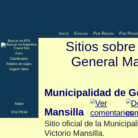
Inicio
English
Por Región
Por Provi
Buscar en ATN
Sitios sobre
Foro
General Ma
Clasificados
Relatos de viajes
Sugerir Sitios
Org Oficial
▲
Municipalidad de Ge
Atajos
Mansilla
Org Oficial
Sitio oficial de la Municip
Victorio Mansilla.