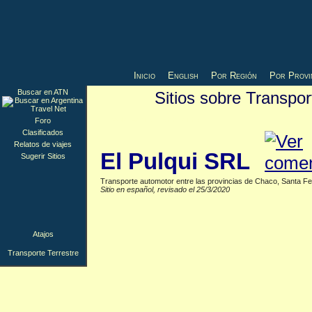
Inicio
English
Por Región
Por Provi
Buscar en ATN
Sitios sobre Transpo
Transporte Terrestre
▲
Foro
Clasificados
Relatos de viajes
El Pulqui SRL
Sugerir Sitios
Transporte automotor entre las provincias de Chaco, Santa Fe,
Sitio en español, revisado el 25/3/2020
Atajos
Transporte Terrestre