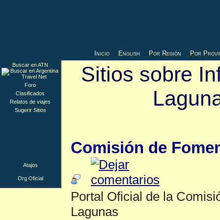
Inicio
English
Por Región
Por Provi
Buscar en ATN
Sitios sobre I
Foro
Laguna
Clasificados
Relatos de viajes
Sugerir Sitios
Org Oficial
▲
Comisión de Fomen
Atajos
Org Oficial
Portal Oficial de la Comis
Lagunas