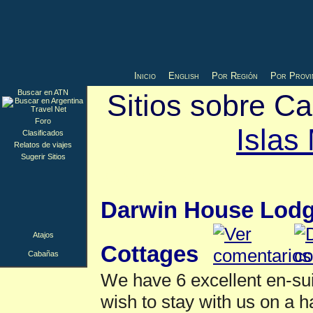
Inicio
English
Por Región
Por Provi
Buscar en ATN
Sitios sobre C
Foro
Islas
Clasificados
Relatos de viajes
Sugerir Sitios
Cabañas
▲
Darwin House Lodg
Atajos
Cottages
Cabañas
We have 6 excellent en-su
wish to stay with us on a ha