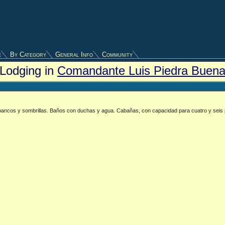
e
By Category
General Info
Community
Lodging in
Comandante Luis Piedra Buen
 bancos y sombrillas. Baños con duchas y agua. Cabañas, con capacidad para cuatro y seis