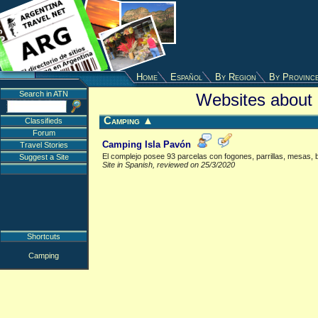
Home
Español
By Region
By Provinc
Search in ATN
Websites about 
Camping
▲
Classifieds
Forum
Camping Isla Pavón
Travel Stories
El complejo posee 93 parcelas con fogones, parrillas, mesas,
Suggest a Site
Site in Spanish, reviewed on 25/3/2020
Shortcuts
Camping