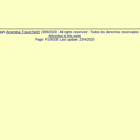
ight
Argentina Travel Net®
1999/2020 - All rights reserved - Todos los derechos reservados
Advertise in this page
Page: P10920E Last update: 23/4/2020