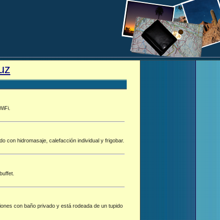
uz
WiFi.
o con hidromasaje, calefacción individual y frigobar.
uffet.
ciones con baño privado y está rodeada de un tupido