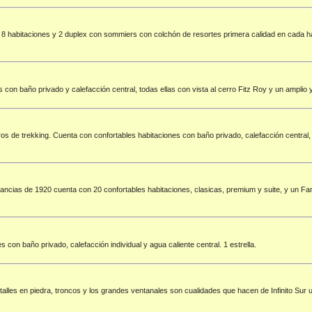
on 8 habitaciones y 2 duplex con sommiers con colchón de resortes primera calidad en cada h
con baño privado y calefacción central, todas ellas con vista al cerro Fitz Roy y un amplio y
s de trekking. Cuenta con confortables habitaciones con baño privado, calefacción central, s
stancias de 1920 cuenta con 20 confortables habitaciones, clasicas, premium y suite, y un Fam
 con baño privado, calefacción individual y agua caliente central. 1 estrella.
etalles en piedra, troncos y los grandes ventanales son cualidades que hacen de Infinito Sur 