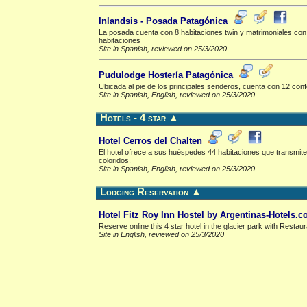
Inlandsis - Posada Patagónica
La posada cuenta con 8 habitaciones twin y matrimoniales con
habitaciones
Site in Spanish, reviewed on 25/3/2020
Pudulodge Hostería Patagónica
Ubicada al pie de los principales senderos, cuenta con 12 conf
Site in Spanish, English, reviewed on 25/3/2020
Hotels - 4 star
▲
Hotel Cerros del Chalten
El hotel ofrece a sus huéspedes 44 habitaciones que transmite
coloridos.
Site in Spanish, English, reviewed on 25/3/2020
Lodging Reservation
▲
Hotel Fitz Roy Inn Hostel by Argentinas-Hotels.
Reserve online this 4 star hotel in the glacier park with Restau
Site in English, reviewed on 25/3/2020