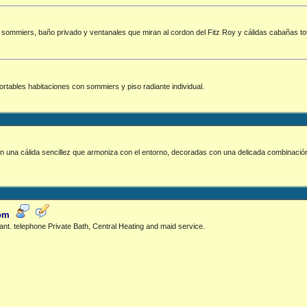
 sommiers, baño privado y ventanales que miran al cordon del Fitz Roy y cálidas cabañas t
ortables habitaciones con sommiers y piso radiante individual.
n una cálida sencillez que armoniza con el entorno, decoradas con una delicada combinación
com
rant. telephone Private Bath, Central Heating and maid service.