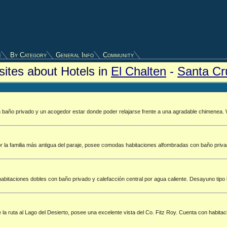
e
By Category
General Info
Community
ites about Hotels in
El Chalten
-
Santa Cr
n baño privado y un acogedor estar donde poder relajarse frente a una agradable chimenea. 
por la familia más antigua del paraje, posee comodas habitaciones alfombradas con baño privad
bitaciones dobles con baño privado y calefacción central por agua caliente. Desayuno tipo b
 la ruta al Lago del Desierto, posee una excelente vista del Co. Fitz Roy. Cuenta con habita