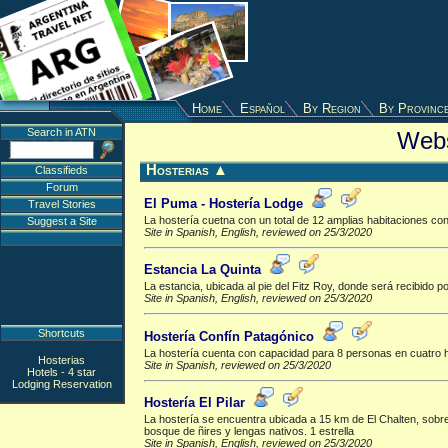
Home
Español
By Region
By Provinc
Search in ATN
Webs
Hosterias
▲
Classifieds
Forum
El Puma - Hostería Lodge
Travel Stories
La hostería cuetna con un total de 12 amplias habitaciones co
Suggest a Site
Site in Spanish, English, reviewed on 25/3/2020
Estancia La Quinta
La estancia, ubicada al pie del Fitz Roy, donde será recibido 
Site in Spanish, English, reviewed on 25/3/2020
Shortcuts
Hostería Confín Patagónico
La hostería cuenta con capacidad para 8 personas en cuatro ha
Hosterias
Site in Spanish, reviewed on 25/3/2020
Hotels - 4 star
Lodging Reservation
Hostería El Pilar
La hostería se encuentra ubicada a 15 km de El Chalten, sobre
bosque de ñires y lengas nativos. 1 estrella
Site in Spanish, English, reviewed on 25/3/2020