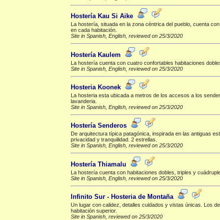
Hostería Kau Si Aike
La hostería, situada en la zona céntrica del pueblo, cuenta c
en cada habitación.
Site in Spanish, English, reviewed on 25/3/2020
Hostería Kaulem
La hostería cuenta con cuatro confortables habitaciones dobles 
Site in Spanish, English, reviewed on 25/3/2020
Hosteria Koonek
La hosteria esta ubicada a metros de los accesos a los sendero
lavanderia.
Site in Spanish, English, reviewed on 25/3/2020
Hostería Senderos
De arquitectura típica patagónica, inspirada en las antiguas e
privacidad y tranquilidad. 2 estrellas.
Site in Spanish, English, reviewed on 25/3/2020
Hostería Thiamalu
La hostería cuenta con habitaciones dobles, triples y cuádruples
Site in Spanish, English, reviewed on 25/3/2020
Infinito Sur - Hosteria de Montaña
Un lugar con calidez, detalles cuidados y vistas únicas. Los d
habitación superior.
Site in Spanish, reviewed on 25/3/2020